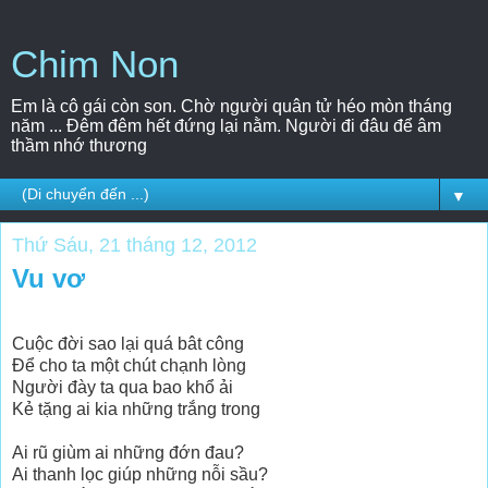
Chim Non
Em là cô gái còn son. Chờ người quân tử héo mòn tháng
năm ... Đêm đêm hết đứng lại nằm. Người đi đâu để âm
thầm nhớ thương
▼
Thứ Sáu, 21 tháng 12, 2012
Vu vơ
Cuộc đời sao lại quá bât công
Để cho ta một chút chạnh lòng
Người đày ta qua bao khổ ải
Kẻ tặng ai kia những trắng trong
Ai rũ giùm ai những đớn đau?
Ai thanh lọc giúp những nỗi sầu?