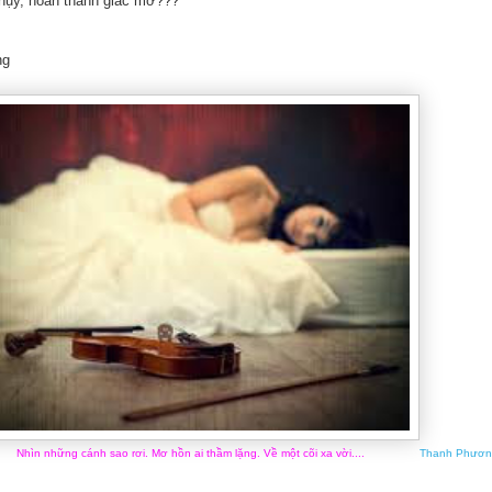
hụy, hoàn thành giấc mơ???
ng
Nhìn những cánh sao rơi. Mơ hồn ai thầm lặng. Về một cõi xa vời....
Thanh Phươn