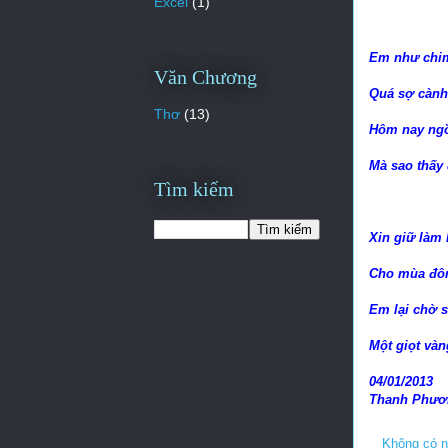
Excel
(1)
Em như chim
Văn Chương
Quá sợ cành
Thơ
(13)
Hôm nay ngồ
Mà sao thấy
Tìm kiếm
Xin giữ làm
Cho mùa đô
Em lại chờ 
Một giọt v
04/01/2013
Thanh Phươ
Không có n