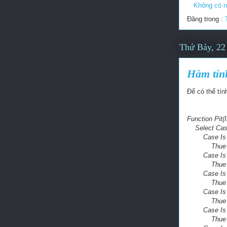
Không có n
Đăng trong :
Thứ Bảy, 22
Hàm tính
Để có thể tín
Function Pit
Select Cas
Case Is 
Thue =
Case Is <
Thue = Rou
Case Is <
Thue = Rou
Case Is <
Thue = Rou
Case Is <
Thue = Rou