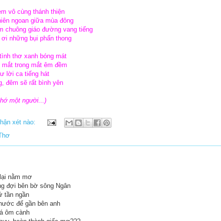
m vô cùng thánh thiện
hiên ngoan giữa mùa đông
 chuông giáo đường vang tiếng
 ơi những bụi phấn thong
 tình thơ xanh bóng mát
y, mắt trong mắt êm đềm
ư lời ca tiếng hát
g, đêm sẽ rất bình yên
nh
ớ m
ột ng
ư
ời
...)
hận xét nào:
Thơ
lại nằm mơ
g đợi bên bờ sông Ngân
 tần ngần
hước để gần bên anh
lá ôm cành