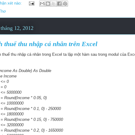
hận xét nào:
Thơ
 tháng 12, 2012
 thuế thu nhập cá nhân trên Excel
h thuế thu nhập cá nhân trong Excel ta lập một hàm sau trong modul của Exc
(Income As Double) As Double
e Income
<= 0
 0
= 5000000
nd(Income * 0.05, 0)
= 10000000
nd(Income * 0.1, 0) - 250000
= 18000000
nd(Income * 0.15, 0) - 750000
= 32000000
nd(Income * 0.2, 0) - 1650000