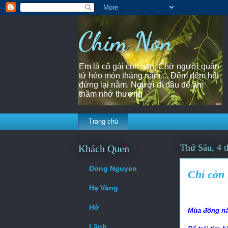
Chim Non
Em là cô gái còn son. Chờ người quân
tử héo mòn tháng năm ... Đêm đêm hết
đứng lại nằm. Người đi đâu để âm
thầm nhớ thương
Trang chủ
Thứ Sáu, 4 t
Khách Quen
Dong Nguyen
Chỉ còn 
Hạ Vàng
Hớ
Mùa đông nà
Lãnh