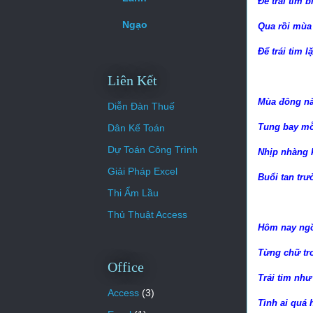
Để trái tim 
Ngạo
Qua rồi mùa
Để trái tim l
Liên Kết
Mùa đông nà
Diễn Đàn Thuế
Tung bay mỗ
Dân Kế Toán
Dự Toán Công Trình
Nhịp nhàng 
Giải Pháp Excel
Buổi tan tr
Thi Ẩm Lầu
Thủ Thuật Access
Hôm nay ngồ
Từng chữ tr
Office
Trái tim như
Access
(3)
Tình ai quá