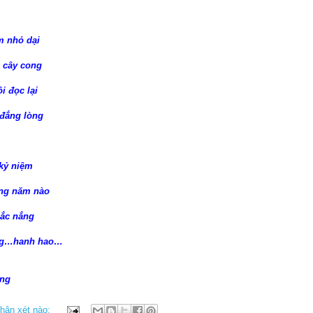
 nhỏ dại
 cây cong
i đọc lại
 đắng lòng
 kỷ niệm
ng năm nào
sắc nắng
àng…hanh hao…
ng
hận xét nào: