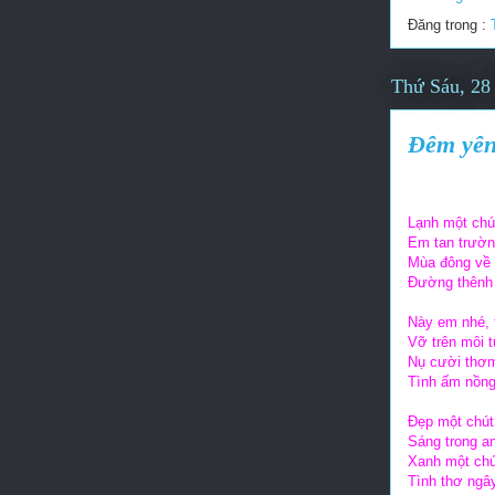
Đăng trong :
Thứ Sáu, 28
Đêm yên
Lạnh một chú
Em tan trườn
Mùa đông về á
Đường thênh 
Này em nhé, 
Vỡ trên môi 
Nụ cười thơm
Tình ấm nồng
Đẹp một chút
Sáng trong a
Xanh một chút
Tình thơ ngây