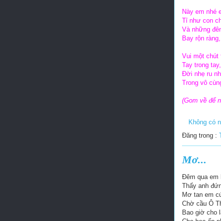
Này em nhé e
Tỉ như con c
Và những đêm
Bay rộn ràng,
Vui một chút
Tay trong ta
Đời nhẹ ru nh
Trong vô cùn
(Gom v
ề
đ
ể 
Không có n
Đăng trong :
Mơ...
Đêm qua em 
Thấy anh đứn
Mơ tan em cứ
Chờ cầu Ô T
Bao giờ cho 