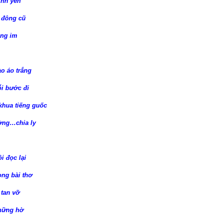
bình yên
 đông cũ
ặng im
o áo trắng
i bước đi
khua tiếng guốc
ường…chia ly
i đọc lại
ong bài thơ
 tan vỡ
 hững hờ