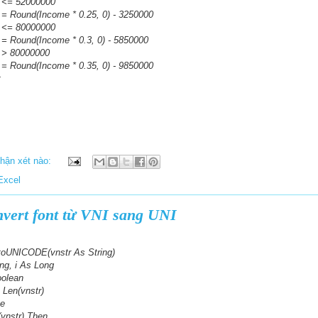
= 52000000
nd(Income * 0.25, 0) - 3250000
= 80000000
nd(Income * 0.3, 0) - 5850000
 80000000
nd(Income * 0.35, 0) - 9850000
t
hận xét nào:
Excel
vert font từ VNI sang UNI
toUNICODE(vnstr As String)
ng, i As Long
oolean
 Len(vnstr)
e
vnstr) Then