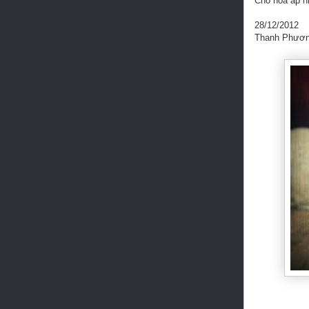
Cho hoa ấp n
28/12/2012
Thanh Phươ