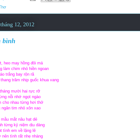
Thơ
 tháng 12, 2012
 bình
t, heo may hồng đôi má
g làm chim nhỏ hiền ngoan
o trắng bay rộn rã
thang trăm nhịp guốc khua vang
tháng mười hai rực rỡ
từng nỗi nhớ ngọt ngào
 cho nhau từng hơi thở
 ngăn tim nhỏ xôn xao
 mằu mắt nâu hạt dẻ
nh từng kỷ niệm dịu dàng
 tình em về lặng lẽ
 nên tình rất nhẹ nhàng