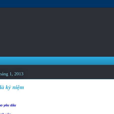
háng 1, 2013
là kỷ niệm
o yêu dấu