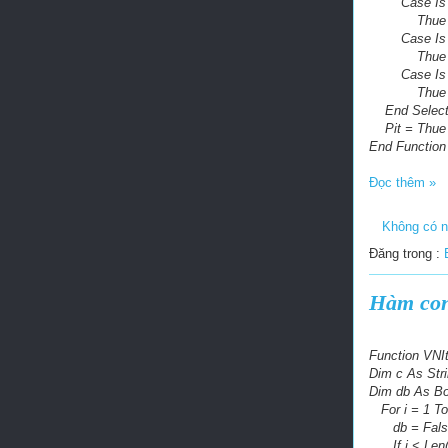
Case Is <
Thue = Rou
Case Is <
Thue = Rou
Case Is >
Thue = Rou
End Selec
Pit = Thue
End Function
Đọc thêm »
Không có n
Đăng trong :
Hàm con
Function VNI
Dim c As Stri
Dim db As B
For i = 1 To
db = Fals
If i < Len(