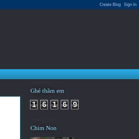
Ghé thăm em
1
6
1
6
9
Chim Non